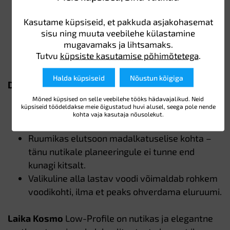
ökonoomsem.
Matkajatele, kes reisivad hooajaliselt, näiteks
Kasutame küpsiseid, et pakkuda asjakohasemat
kevadest sügiseni, ja hindavad viimistletud
sisu ning muuta veebilehe külastamine
mugavamaks ja lihtsamaks.
interjööri, kuid ei vaja tipptasemel
Tutvu
küpsiste kasutamise põhimõtetega
.
talvevarustust nagu Kreosel.
Halda küpsiseid
Nõustun kõigiga
Disain ja mugavus
Itaalia disain on tõesti silmapaistev: puhtad
Mõned küpsised on selle veebilehe tööks hädavajalikud. Neid
küpsiseid töödeldakse meie õigustatud huvi alusel, seega pole nende
jooned, sooja tooniga sisekujundus ja
kohta vaja kasutaja nõusolekut.
kvaliteetsed materjalid.
Ruumikas elutsoon madalkatuselise kohta –
tänu nutikale planeeringule ei tunne end
kunagi kitsalt.
Valikuline alla lastav voodi võimaldab rohkem
voodikohti, ilma et peaks ohverdama eluruumi.
Laika Kosmo
Low-Profile on nutikas ja elegantne