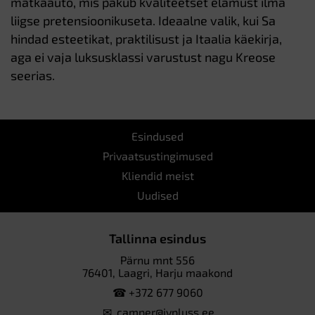
matkaauto, mis pakub kvaliteetset elamust ilma
liigse pretensioonikuseta. Ideaalne valik, kui Sa
hindad esteetikat, praktilisust ja Itaalia käekirja,
aga ei vaja luksusklassi varustust nagu Kreose
seerias.
Esindused
Privaatsustingimused
Kliendid meist
Uudised
Tallinna esindus
Pärnu mnt 556
76401, Laagri, Harju maakond
☎
+372 677 9060
✉
camper@ivpluss.ee