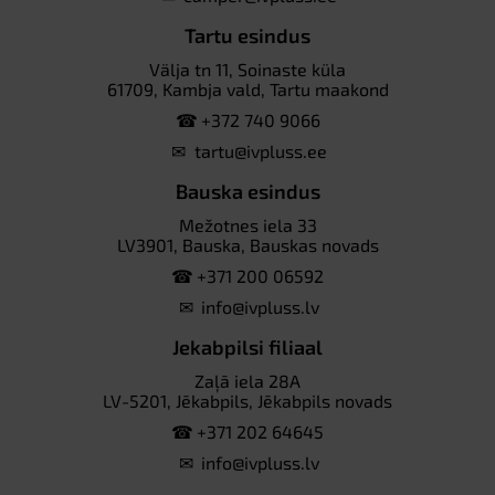
Tartu esindus
Välja tn 11, Soinaste küla
61709, Kambja vald, Tartu maakond
☎
+372 740 9066
✉
tartu@ivpluss.ee
Bauska esindus
Mežotnes iela 33
LV3901, Bauska, Bauskas novads
☎
+371 200 06592
✉
info@ivpluss.lv
Jekabpilsi filiaal
Zaļā iela 28A
LV-5201, Jēkabpils, Jēkabpils novads
☎
+371 202 64645
✉
info@ivpluss.lv