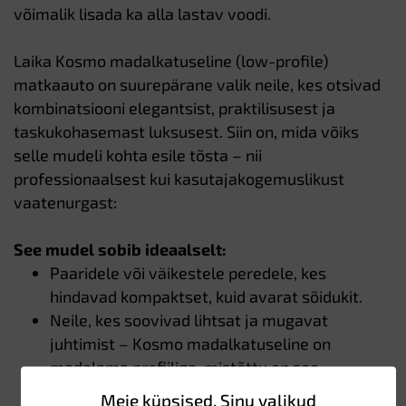
võimalik lisada ka alla lastav voodi.
Laika Kosmo madalkatuseline (low-profile)
matkaauto on suurepärane valik neile, kes otsivad
kombinatsiooni elegantsist, praktilisusest ja
taskukohasemast luksusest. Siin on, mida võiks
selle mudeli kohta esile tõsta – nii
professionaalsest kui kasutajakogemuslikust
vaatenurgast:
See mudel sobib ideaalselt:
Paaridele või väikestele peredele, kes
hindavad kompaktset, kuid avarat sõidukit.
Neile, kes soovivad lihtsat ja mugavat
juhtimist – Kosmo madalkatuseline on
madalama profiiliga, mistõttu on see
tuulekindlam, kergem manööverdada ja
Meie küpsised, Sinu valikud